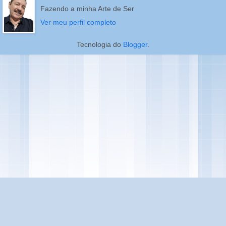
Fazendo a minha Arte de Ser
Ver meu perfil completo
Tecnologia do
Blogger
.